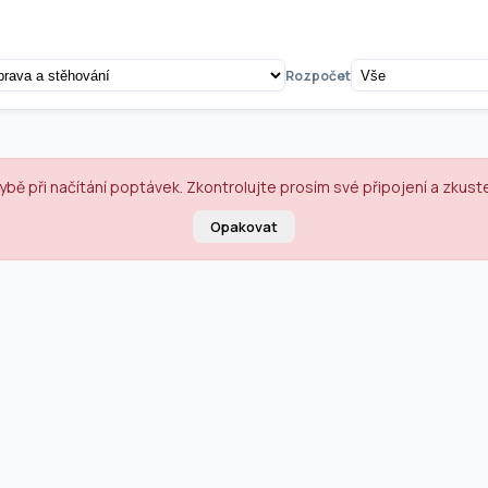
Rozpočet
ybě při načítání poptávek. Zkontrolujte prosím své připojení a zkust
Opakovat