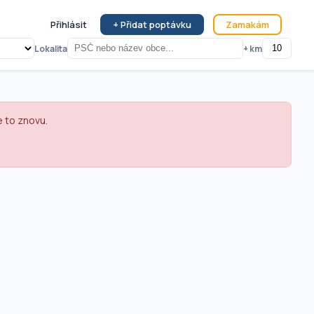
Přihlásit
+ Přidat poptávku
Zamakám
Lokalita
+ km
e to znovu.